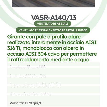
VASR-A140/13
VENTILATORI ASSIALI
,
VENTILATORI ASSIALI - SETTORE METALLURGICO
Girante con pale a profilo alare
realizzata interamente in acciaio AISI
316 Ti, monoblocco con albero in
acciaio AISI 304 cavo per permettere
il raffreddamento mediante acqua
Pressione: 30 mm H2O
Portata: 100000 m3/h
Temperatura del fluido: 580 °C
Potenza installata: 30 kW
Velocità: 1170 giri/1'