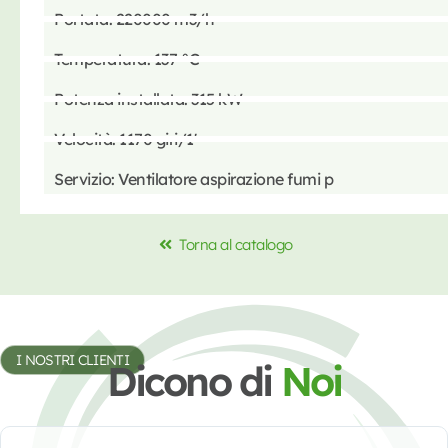
Portata: 220000 m3/h
Temperatura: 137 °C
Potenza installata: 315 kW
Velocità: 1170 giri/1'
Servizio: Ventilatore aspirazione fumi p
Torna al catalogo
I NOSTRI CLIENTI
Dicono di
Noi